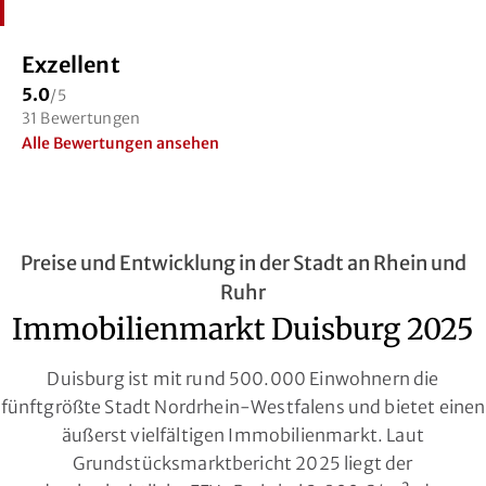
hochprofessionell vorgenommen.
Ich kann die Josef Rothes GmbH wärmstens
Exzellent
empfehlen!
5.0
/5
31 Bewertungen
Alle Bewertungen ansehen
Preise und Entwicklung in der Stadt an Rhein und
Ruhr
Immobilienmarkt Duisburg 2025
Duisburg ist mit rund 500.000 Einwohnern die
fünftgrößte Stadt Nordrhein-Westfalens und bietet einen
äußerst vielfältigen Immobilienmarkt. Laut
Grundstücksmarktbericht 2025 liegt der