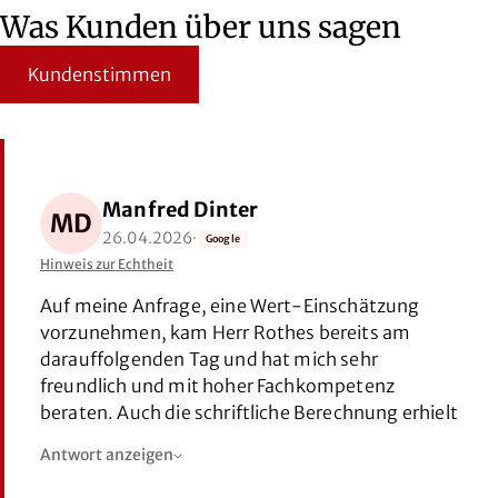
Was Kunden über uns sagen
Kundenstimmen
Manfred Dinter
MD
A
26.04.2026
·
Google
Hinweis zur Echtheit
Hinwe
Auf meine Anfrage, eine Wert-Einschätzung
Eine
vorzunehmen, kam Herr Rothes bereits am
ang
darauffolgenden Tag und hat mich sehr
in 
freundlich und mit hoher Fachkompetenz
Mül
beraten. Auch die schriftliche Berechnung erhielt
Viel
ich umgehend.
Antwort anzeigen
Bereits vor zwölf Jahren haben Herr Rothes und
sein Team den Verkauf meines Elternhauses