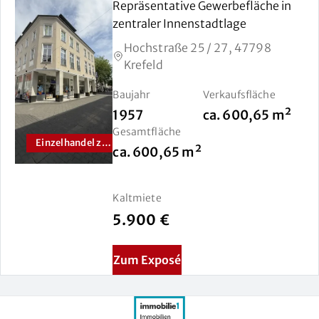
Repräsentative Gewerbefläche in
zentraler Innenstadtlage
Hochstraße 25 / 27, 47798
Krefeld
Baujahr
Verkaufsfläche
1957
ca.
600,65
m²
Gesamtfläche
Einzelhandel zur Miete
ca.
600,65
m²
Kaltmiete
5.900 €
Zum Exposé