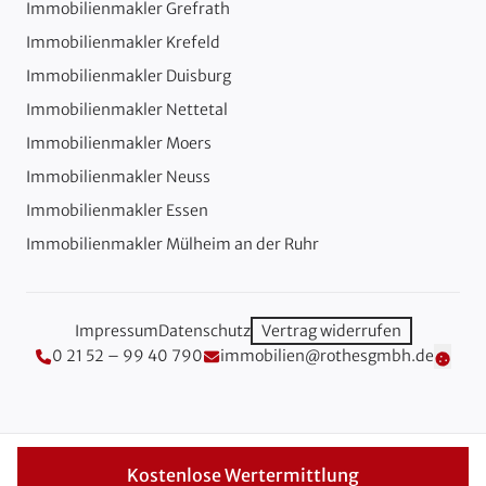
Immobilienmakler Grefrath
Immobilienmakler Krefeld
Immobilienmakler Duisburg
Immobilienmakler Nettetal
Immobilienmakler Moers
Immobilienmakler Neuss
Immobilienmakler Essen
Immobilienmakler Mülheim an der Ruhr
Impressum
Datenschutz
Vertrag widerrufen
0 21 52 – 99 40 790
immobilien@rothesgmbh.de
Cooki
Kostenlose Wertermittlung