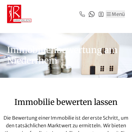
Zum Hauptinhalt springen
Zum Fuß springen
Menü
Immobilienbewertung am
Niederrhein
Immobilie bewerten lassen
Die Bewertung einer Immobilie ist der erste Schritt, um
den tatsächlichen Marktwert zu ermitteln. Wir bieten