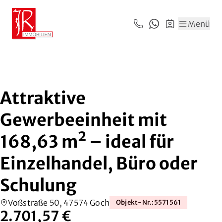
Zum Hauptinhalt springen
Zum Fuß springen
Menü
Attraktive
Gewerbeeinheit mit
168,63 m² – ideal für
Einzelhandel, Büro oder
Schulung
Voßstraße 50, 47574 Goch
Objekt-Nr.
:
5571561
2.701,57 €