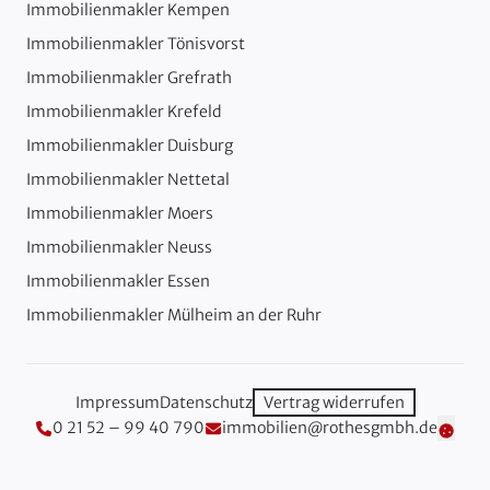
Immobilienmakler Kempen
Immobilienmakler Tönisvorst
Immobilienmakler Grefrath
Immobilienmakler Krefeld
Immobilienmakler Duisburg
Immobilienmakler Nettetal
Immobilienmakler Moers
Immobilienmakler Neuss
Immobilienmakler Essen
Immobilienmakler Mülheim an der Ruhr
Impressum
Datenschutz
Vertrag widerrufen
0 21 52 – 99 40 790
immobilien@rothesgmbh.de
Cooki