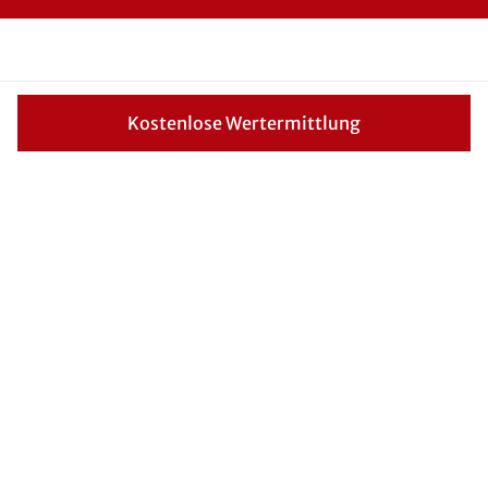
Tipps und Informationen rund um den Verkauf
Kostenlose Wertermittlung
Ratgeber – Wissen für
Immobilienverkäufer
KfW-
Förderung
„Jung kauft
Alt“: Höhere
Kredite ab
August 2026
Bund und KfW
verbessern das