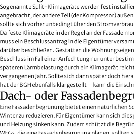
Sogenannte Split-Klimageräte werden fest installie
angebracht, der andere Teil (der Kompressor) auße
sollte sich vorher unbedingt über den Stromverbrau
Da feste Klimageräte in der Regel an der Fassade mon
muss ein Beschlussantrag in die Eigentümerversam
darüber beschließen. Gestatten die Wohnungseigen
Beschluss im Fall einer Anfechtung nur unter bestim
späteren Lärmbelastung durch ein Klimagerät reicht
vergangenen Jahr. Sollte sich dann später doch hera
hat der BGH ebenfalls klargestellt – kann die Einsc
Dach- oder Fassadenbeg
Eine Fassadenbegrünung bietet einen natürlichen S
Winter zu reduzieren. Für Eigentümer kann sich dies 
und Heizung sinken kann. Zudem schützt die Begrün
WEGs, die eine Fassadenbegrünung planen, sollten si