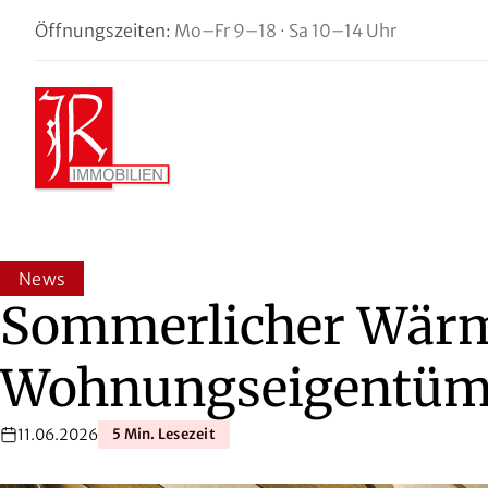
Zum Hauptinhalt springen
Öffnungszeiten
:
Mo–Fr 9–18 · Sa 10–14 Uhr
Zum Fuß springen
News
Sommerlicher Wärm
Wohnungseigentüme
11.06.2026
5 Min. Lesezeit