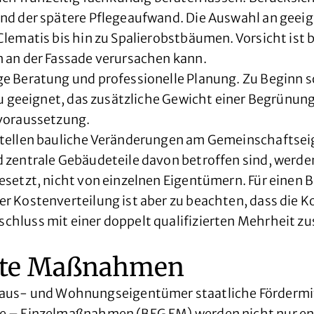
nd der spätere Pflegeaufwand. Die Auswahl an geeig
ematis bis hin zu Spalierobstbäumen. Vorsicht ist b
 an der Fassade verursachen kann.
 Beratung und professionelle Planung. Zu Beginn so
u geeignet, das zusätzliche Gewicht einer Begrünung
dvoraussetzung.
tellen bauliche Veränderungen am Gemeinschaftseig
 zentrale Gebäudeteile davon betroffen sind, werd
setzt, nicht von einzelnen Eigentümern. Für einen B
 Kostenverteilung ist aber zu beachten, dass die Ko
hluss mit einer doppelt qualifizierten Mehrheit z
mmte Maßnahmen
- und Wohnungseigentümer staatliche Fördermitt
e – Einzelmaßnahmen (BEG EM) werden nicht nur en