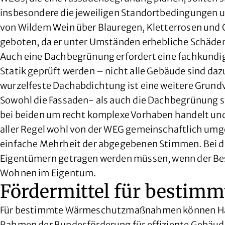
insbesondere die jeweiligen Standortbedingungen u
von Wildem Wein über Blauregen, Kletterrosen und Cl
geboten, da er unter Umständen erhebliche Schäden
Auch eine Dachbegrünung erfordert eine fachkundige
Statik geprüft werden – nicht alle Gebäude sind daz
wurzelfeste Dachabdichtung ist eine weitere Grun
Sowohl die Fassaden- als auch die Dachbegrünung s
bei beiden um recht komplexe Vorhaben handelt und
aller Regel wohl von der WEG gemeinschaftlich umge
einfache Mehrheit der abgegebenen Stimmen. Bei der
Eigentümern getragen werden müssen, wenn der Besc
Wohnen im Eigentum.
Fördermittel für besti
Für bestimmte Wärmeschutzmaßnahmen können Haus
Rahmen der Bundesförderung für effiziente Gebäud