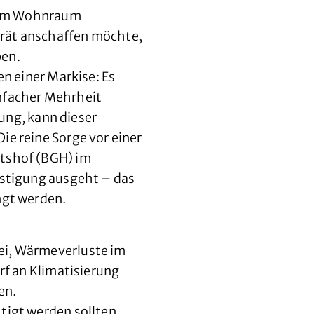
einem Wohnraum
erät anschaffen möchte,
ben.
en einer Markise: Es
nfacher Mehrheit
ng, kann dieser
ie reine Sorge vor einer
htshof (BGH) im
ästigung ausgeht – das
ngt werden.
bei, Wärmeverluste im
rf an Klimatisierung
en.
tigt werden sollten