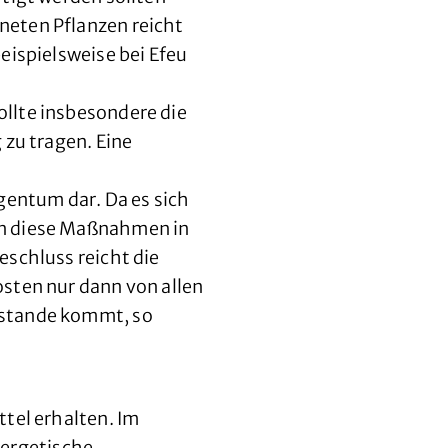
neten Pflanzen reicht
eispielsweise bei Efeu
llte insbesondere die
 zu tragen. Eine
entum dar. Da es sich
en diese Maßnahmen in
eschluss reicht die
sten nur dann von allen
ustande kommt, so
el erhalten. Im
ergetische