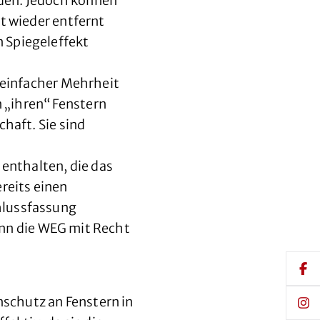
rden. Jedoch können
t wieder entfernt
 Spiegeleffekt
einfacher Mehrheit
 „ihren“ Fenstern
aft. Sie sind
 enthalten, die das
reits einen
hlussfassung
kann die WEG mit Recht
schutz an Fenstern in