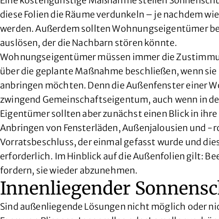
Eine kostengünstige Maßnahme stellen Sonnenschutz
diese Folien die Räume verdunkeln – je nachdem wie 
werden. Außerdem sollten Wohnungseigentümer bei de
auslösen, der die Nachbarn stören könnte.
Wohnungseigentümer müssen immer die Zustimmung
über die geplante Maßnahme beschließen, wenn sie 
anbringen möchten. Denn die Außenfenster einer 
zwingend Gemeinschaftseigentum, auch wenn in der
Eigentümer sollten aber zunächst einen Blick in ihr
Anbringen von Fensterläden, Außenjalousien und -rol
Vorratsbeschluss, der einmal gefasst wurde und di
erforderlich. Im Hinblick auf die Außenfolien gilt: 
fordern, sie wieder abzunehmen.
Innenliegender Sonnensch
Sind außenliegende Lösungen nicht möglich oder ni