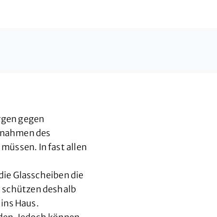
rgen gegen
aßnahmen des
üssen. In fast allen
die Glasscheiben die
 schützen deshalb
ins Haus.