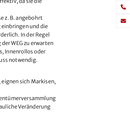
ektiv, da sie die
e z. B. angebohrt
einbringen und die
erlich. In der Regel
 der WEG zu erwarten
s, Innenrollos oder
luss notwendig.
 eignen sich Markisen,
Eigentümerversammlung
bauliche Veränderung