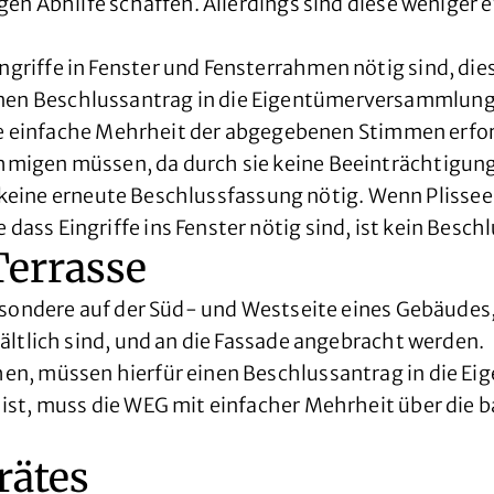
n Abhilfe schaffen. Allerdings sind diese weniger eff
iffe in Fenster und Fensterrahmen nötig sind, dies
n Beschlussantrag in die Eigentümerversammlung 
ie einfache Mehrheit der abgegebenen Stimmen erford
migen müssen, da durch sie keine Beeinträchtigung
t keine erneute Beschlussfassung nötig. Wenn Plissee
ss Eingriffe ins Fenster nötig sind, ist kein Besch
Terrasse
esondere auf der Süd- und Westseite eines Gebäudes,
ltlich sind, und an die Fassade angebracht werden.
en, müssen hierfür einen Beschlussantrag in die 
ist, muss die WEG mit einfacher Mehrheit über die 
rätes