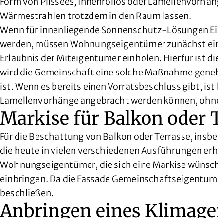
Form von Plissees, Innenrollos oder Lamellenvorhänge
Wärmestrahlen trotzdem in den Raum lassen.
Wenn für innenliegende Sonnenschutz-Lösungen Eingr
werden, müssen Wohnungseigentümer zunächst eine
Erlaubnis der Miteigentümer einholen. Hierfür ist d
wird die Gemeinschaft eine solche Maßnahme geneh
ist. Wenn es bereits einen Vorratsbeschluss gibt, is
Lamellenvorhänge angebracht werden können, ohne da
Markise für Balkon oder 
Für die Beschattung von Balkon oder Terrasse, insb
die heute in vielen verschiedenen Ausführungen erhä
Wohnungseigentümer, die sich eine Markise wünsch
einbringen. Da die Fassade Gemeinschaftseigentum 
beschließen.
Anbringen eines Klimage