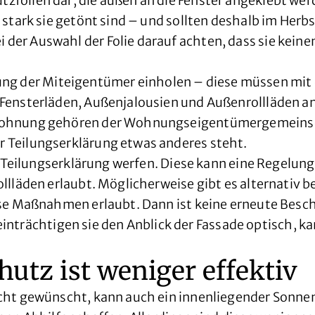
folien dar, die außen an die Fenster angeklebt we
stark sie getönt sind – und sollten deshalb im Herbs
r Auswahl der Folie darauf achten, dass sie keinen
 der Miteigentümer einholen – diese müssen mit 
Fensterläden, Außenjalousien und Außenrollläden an
Wohnung gehören der Wohnungseigentümergemeinsch
 Teilungserklärung etwas anderes steht.
e Teilungserklärung werfen. Diese kann eine Regelung
lläden erlaubt. Möglicherweise gibt es alternativ be
ese Maßnahmen erlaubt. Dann ist keine erneute Besc
Beeinträchtigen sie den Anblick der Fassade optisch, 
utz ist weniger effektiv
cht gewünscht, kann auch ein innenliegender Sonnen