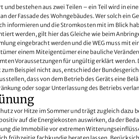
rt und bestehen aus zwei Teilen – ein Teil wird in 
n an der Fassade des Wohngebäudes. Wer solch ein G
ch informieren und die Stromkosten mit im Blick ha
tiert werden, gilt hier das Gleiche wie beim Anbring
mlung eingebracht werden und die WEG muss mit ei
tümer einem Miteigentümer eine bauliche Veränderu
mten Voraussetzungen für ungültig erklärt werden. D
 zum Beispiel nicht aus, entschied der Bundesgeric
usstellen, dass von dem Betrieb des Geräts eine Bel
hränkung oder sogar Unterlassung des Betriebs verla
rünung
chutz vor Hitze im Sommer und trägt zugleich dazu 
positiv auf die Energiekosten auswirken, da der Beda
ung die Immobilie vor extremen Witterungseinflüss
ch frühzeitig fachkundig beraten lassen. Berücksich