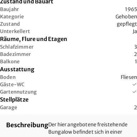
Zustand und Bauart
Baujahr
1965
Kategorie
Gehoben
Zustand
gepflegt
Unterkellert
Ja
Räume, Flure und Etagen
Schlafzimmer
3
Badezimmer
2
Balkone
1
Ausstattung
Boden
Fliesen
Gäste-WC
Gartennutzung
Stellplätze
Garage
2
Beschreibung
Der hier angebotene freistehende
Bungalow befindet sich in einer