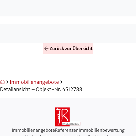
Wohnlage im Einzugsgebiet von Köln und Bonn, die
Die Beheizung der Immobilie
sowohl für Familien als auch für Berufspendler eine
erfolgt über eine Öl-
hohe Lebensqualität bietet.
Zentralheizung, über die ebenfalls
die Warmwasseraufbereitung
erfolgt.
Ein besonderes Highlight der
Zurück zur Übersicht
Immobilie ist der großzügige
Balkon, der dank der Hanglage
einen hervorragenden Ausblick in
die Umgebung ermöglicht.
Immobilienangebote
Ergänzt wird der Außenbereich
Detailansicht – Objekt-Nr. 4512788
durch einen ruhigen, rückwärtigen
Terrassen- und Gartenbereich mit
viel Platz zur individuellen
Gestaltung und zur Erholung im
Grünen.
Immobilienangebote
Referenzen
Immobilienbewertung
Die Bodenbeläge bestehen