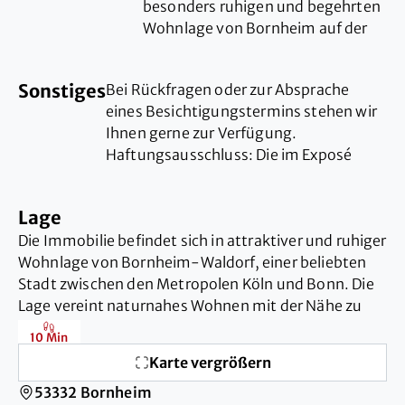
besonders ruhigen und begehrten
Wohnlage von Bornheim auf der
Bergstraße. Die erhöhte Hanglage
verleiht der Immobilie einen
Sonstiges
Bei Rückfragen oder zur Absprache
außergewöhnlichen Charakter und
eines Besichtigungstermins stehen wir
ermöglicht einen
Ihnen gerne zur Verfügung.
beeindruckenden Weitblick über
Haftungsausschluss: Die im Exposé
die Stadt in die Kölner Bucht. In
gemachten Angaben beruhen auf
Verbindung mit dem großzügigen
Information des Auftraggebers, für
Grundstück und der umliegenden
Lage
etwaige Unstimmigkeiten übernimmt
Bebauung bietet sich hier ein
Die Immobilie befindet sich in attraktiver und ruhiger
die Josef Rothes GmbH keine Haftung.
seltenes Wohnumfeld mit viel
Wohnlage von Bornheim-Waldorf, einer beliebten
Privatsphäre und hoher
Stadt zwischen den Metropolen Köln und Bonn. Die
Lebensqualität.
Lage vereint naturnahes Wohnen mit der Nähe zu
bedeutenden Wirtschafts- und Kulturstandorten
Die Immobilie wurde laut
10 Min
der Region.
vorliegenden Unterlagen in den
Karte vergrößern
Jahren ca. 1965 bis 1967 errichtet
Die Bergstraße gehört zu den besonders gefragten
53332 Bornheim
und in den Jahren 2002 bis 2004