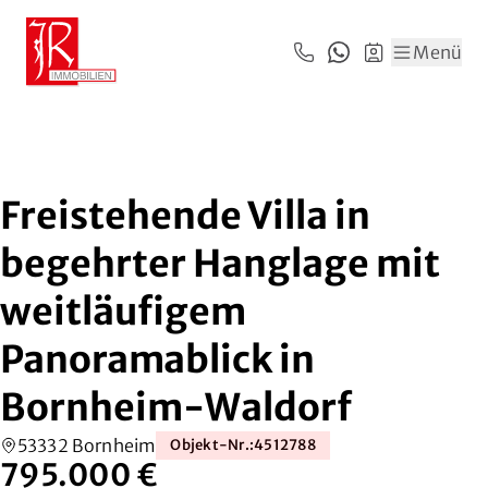
Zum Hauptinhalt springen
Zum Fuß springen
Menü
Freistehende Villa in
begehrter Hanglage mit
weitläufigem
Panoramablick in
Bornheim-Waldorf
53332 Bornheim
Objekt-Nr.
:
4512788
795.000 €