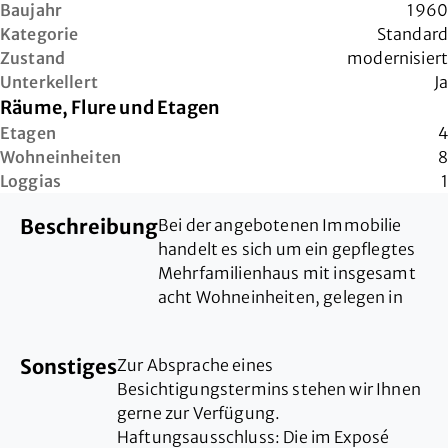
Baujahr
1960
Kategorie
Standard
Zustand
modernisiert
Unterkellert
Ja
Räume, Flure und Etagen
Etagen
4
Wohneinheiten
8
Loggias
1
Beschreibung
Bei der angebotenen Immobilie
handelt es sich um ein gepflegtes
Mehrfamilienhaus mit insgesamt
acht Wohneinheiten, gelegen in
der Bachstraße 22 in 47053
Duisburg. Das Gebäude wurde ca.
Sonstiges
Zur Absprache eines
im Jahr 1960 in solider, massiver
Besichtigungstermins stehen wir Ihnen
Bauweise errichtet und präsentiert
gerne zur Verfügung.
sich heute in einem guten und
Haftungsausschluss: Die im Exposé
laufend instand gehaltenen