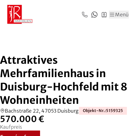
Zum Hauptinhalt springen
Zum Fuß springen
Menü
Attraktives
Mehrfamilienhaus in
Duisburg-Hochfeld mit 8
Wohneinheiten
Bachstraße 22, 47053 Duisburg
Objekt-Nr.
:
5159325
570.000 €
Kaufpreis